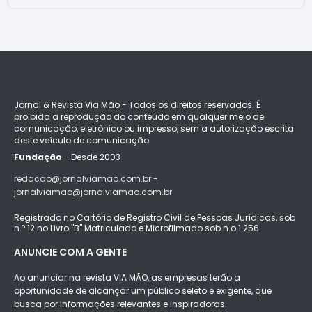
Jornal & Revista Via Mão - Todos os direitos reservados. É
proibida a reprodução do conteúdo em qualquer meio de
comunicação, eletrônico ou impresso, sem a autorização escrita
deste veículo de comunicação
Fundação
- Desde 2003
redacao@jornalviamao.com.br -
jornalviamao@jornalviamao.com.br
Registrado no Cartório de Registro Civil de Pessoas Jurídicas, sob
n.º 12 no Livro "B" Matriculado e Microfilmado sob n.o 1.256.
ANUNCIE COM A GENTE
Ao anunciar na revista VIA MÃO, as empresas terão a
oportunidade de alcançar um público seleto e exigente, que
busca por informações relevantes e inspiradoras.