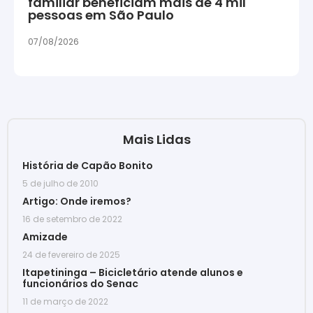
familiar beneficiam mais de 4 mil
pessoas em São Paulo
07/08/2026
Mais Lidas
História de Capão Bonito
5 de julho de 2010
Artigo: Onde iremos?
16 de setembro de 2022
Amizade
24 de fevereiro de 2025
Itapetininga – Bicicletário atende alunos e
funcionários do Senac
11 de março de 2022