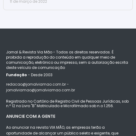
11 de março de 2022
Jornal & Revista Via Mão - Todos os direitos reservados. É
proibida a reprodução do conteúdo em qualquer meio de
comunicação, eletrônico ou impresso, sem a autorização escrita
deste veículo de comunicação
Fundação
- Desde 2003
redacao@jornalviamao.com.br -
jornalviamao@jornalviamao.com.br
Registrado no Cartório de Registro Civil de Pessoas Jurídicas, sob
n.º 12 no Livro "B" Matriculado e Microfilmado sob n.o 1.256.
ANUNCIE COM A GENTE
Ao anunciar na revista VIA MÃO, as empresas terão a
oportunidade de alcançar um público seleto e exigente, que