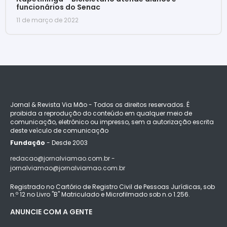
funcionários do Senac
11 de março de 2022
Jornal & Revista Via Mão - Todos os direitos reservados. É
proibida a reprodução do conteúdo em qualquer meio de
comunicação, eletrônico ou impresso, sem a autorização escrita
deste veículo de comunicação
Fundação
- Desde 2003
redacao@jornalviamao.com.br -
jornalviamao@jornalviamao.com.br
Registrado no Cartório de Registro Civil de Pessoas Jurídicas, sob
n.º 12 no Livro "B" Matriculado e Microfilmado sob n.o 1.256.
ANUNCIE COM A GENTE