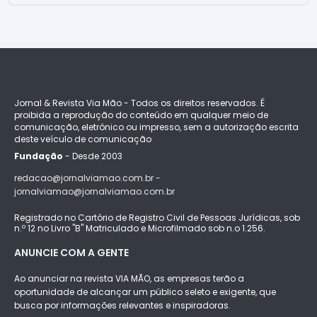
Jornal & Revista Via Mão - Todos os direitos reservados. É
proibida a reprodução do conteúdo em qualquer meio de
comunicação, eletrônico ou impresso, sem a autorização escrita
deste veículo de comunicação
Fundação
- Desde 2003
redacao@jornalviamao.com.br -
jornalviamao@jornalviamao.com.br
Registrado no Cartório de Registro Civil de Pessoas Jurídicas, sob
n.º 12 no Livro "B" Matriculado e Microfilmado sob n.o 1.256.
ANUNCIE COM A GENTE
Ao anunciar na revista VIA MÃO, as empresas terão a
oportunidade de alcançar um público seleto e exigente, que
busca por informações relevantes e inspiradoras.