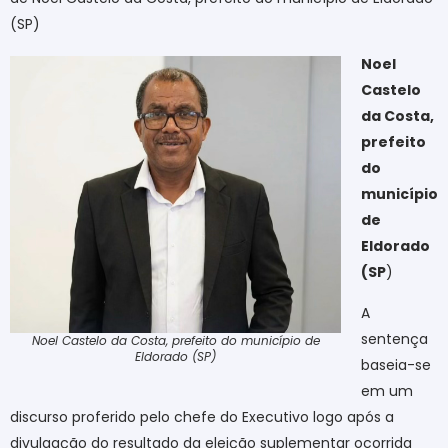
(SP)
Noel
Castelo
da Costa,
prefeito
do
município
de
Eldorado
(SP
)
A
sentença
Noel Castelo da Costa, prefeito do município de
Eldorado (SP)
baseia-se
em um
discurso proferido pelo chefe do Executivo logo após a
divulgação do resultado da eleição suplementar ocorrida