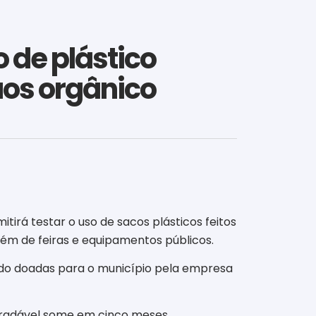
o de plástico
uos orgânico
tirá testar o uso de sacos plásticos feitos
lém de feiras e equipamentos públicos.
endo doadas para o município pela empresa
gradável some em cinco meses.