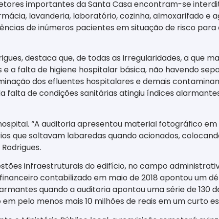
etores importantes da Santa Casa encontram-se interdita
armácia, lavanderia, laboratório, cozinha, almoxarifado e 
erências de inúmeros pacientes em situação de risco para
igues, destaca que, de todas as irregularidades, a que ma
s e a falta de higiene hospitalar básica, não havendo se
iminação dos efluentes hospitalares e demais contamina
 falta de condições sanitárias atingiu índices alarmantes
ospital. “A auditoria apresentou material fotográfico em 
ios que soltavam labaredas quando acionados, colocando
 Rodrigues.
ões infraestruturais do edifício, no campo administrati
financeiro contabilizado em maio de 2018 apontou um dé
armantes quando a auditoria apontou uma série de 130 dem
ção em pelo menos mais 10 milhões de reais em um curto 