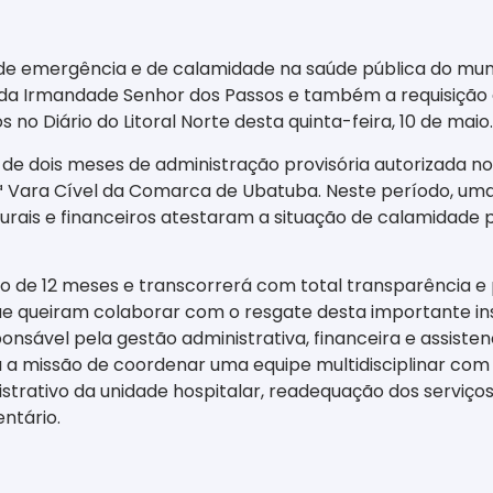
e emergência e de calamidade na saúde pública do munic
da Irmandade Senhor dos Passos e também a requisição ad
no Diário do Litoral Norte desta quinta-feira, 10 de maio.
de dois meses de administração provisória autorizada no
2ª Vara Cível da Comarca de Ubatuba. Neste período, uma 
uturais e financeiros atestaram a situação de calamidade 
o de 12 meses e transcorrerá com total transparência e p
e queiram colaborar com o resgate desta importante inst
ponsável pela gestão administrativa, financeira e assisten
a missão de coordenar uma equipe multidisciplinar com
trativo da unidade hospitalar, readequação dos serviços
entário.