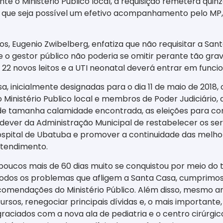
e o Ministério Público local, a requisição remeterá qui
ue seja possível um efetivo acompanhamento pelo MP, c
os, Eugenio Zwibelberg, enfatiza que não requisitar a Sa
 o gestor público não poderia se omitir perante tão grav
 22 novos leitos e a UTI neonatal deverá entrar em func
a, inicialmente designadas para o dia 11 de maio de 2018,
ao Ministério Publico local e membros de Poder Judiciári
te de tamanha calamidade encontrada, as eleições para
ever da Administração Municipal de restabelecer os servi
ospital de Ubatuba e promover a continuidade das melho
atendimento.
poucos mais de 60 dias muito se conquistou por meio do
odos os problemas que afligem a Santa Casa, cumprimo
comendações do Ministério Público. Além disso, mesmo an
sos, renegociar principais dívidas e, o mais important
raciados com a nova ala de pediatria e o centro cirúrgi