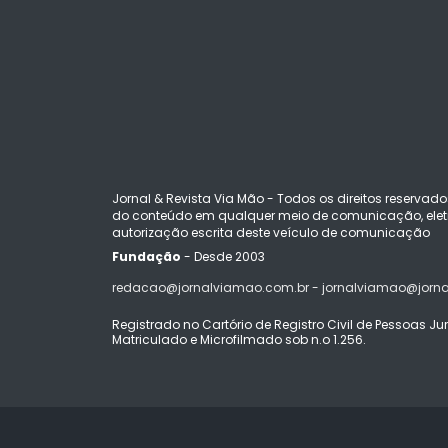
Jornal & Revista Via Mão - Todos os direitos reservado
do conteúdo em qualquer meio de comunicação, eletr
autorização escrita deste veículo de comunicação
Fundação
- Desde 2003
redacao@jornalviamao.com.br - jornalviamao@jorn
Registrado no Cartório de Registro Civil de Pessoas Juríd
Matriculado e Microfilmado sob n.o 1.256.