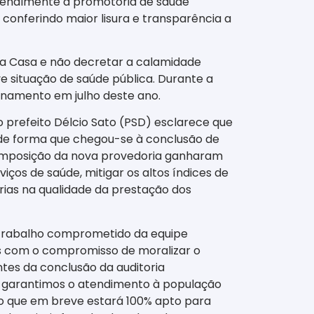
nzenalmente à promotoria de saúde
onferindo maior lisura e transparência a
nta Casa e não decretar a calamidade
e situação de saúde pública. Durante a
ionamento em julho deste ano.
 o prefeito Délcio Sato (PSD) esclarece que
o, de forma que chegou-se à conclusão de
 composição da nova provedoria ganharam
ços de saúde, mitigar os altos índices de
rias na qualidade da prestação dos
 trabalho comprometido da equipe
s com o compromisso de moralizar o
tes da conclusão da auditoria
e, garantimos o atendimento à população
co que em breve estará 100% apto para