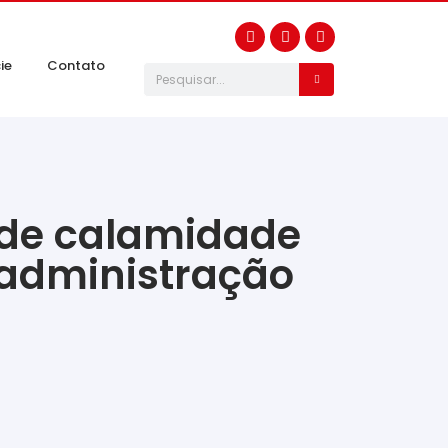
ie
Contato
 de calamidade
 administração