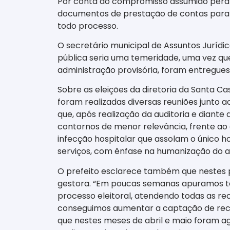
Por conta do compromisso assumido perant
documentos de prestação de contas para q
todo processo.
O secretário municipal de Assuntos Jurídic
pública seria uma temeridade, uma vez que
administração provisória, foram entregues
Sobre as eleições da diretoria da Santa Cas
foram realizadas diversas reuniões junto 
que, após realização da auditoria e dian
contornos de menor relevância, frente ao d
infecção hospitalar que assolam o único h
serviços, com ênfase na humanização do 
O prefeito esclarece também que nestes 
gestora. “Em poucas semanas apuramos t
processo eleitoral, atendendo todas as re
conseguimos aumentar a captação de recur
que nestes meses de abril e maio foram ag