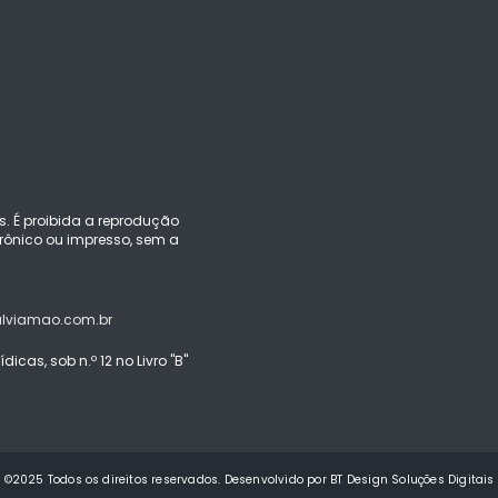
s. É proibida a reprodução
ônico ou impresso, sem a
alviamao.com.br
icas, sob n.º 12 no Livro "B"
©2025 Todos os direitos reservados. Desenvolvido por BT Design Soluções Digitais