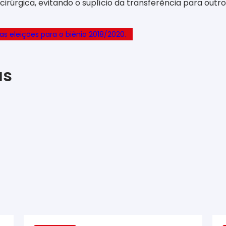
cirúrgica, evitando o suplício da transferência para outr
 eleições para o biênio 2018/2020.
as