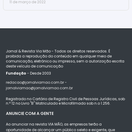
11 de março de 2022
Jornal & Revista Via Mão - Todos os direitos reservados. É
proibida a reprodução do conteúdo em qualquer meio de
comunicação, eletrônico ou impresso, sem a autorização escrita
deste veículo de comunicação
Fundação
- Desde 2003
redacao@jornalviamao.com.br -
jornalviamao@jornalviamao.com.br
Registrado no Cartório de Registro Civil de Pessoas Jurídicas, sob
n.º 12 no Livro "B" Matriculado e Microfilmado sob n.o 1.256.
ANUNCIE COM A GENTE
Ao anunciar na revista VIA MÃO, as empresas terão a
oportunidade de alcançar um público seleto e exigente, que