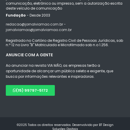
comunicação, eletrônico ou impresso, sem a autorização escrita
deste veículo de comunicação
Fundação
- Desde 2003
redacao@jornalviamao.com.br -
jornalviamao@jornalviamao.com.br
Registrado no Cartório de Registro Civil de Pessoas Jurídicas, sob
n.º 12 no Livro "B" Matriculado e Microfilmado sob n.o 1.256.
ANUNCIE COM A GENTE
Ao anunciar na revista VIA MÃO, as empresas terão a
oportunidade de alcançar um público seleto e exigente, que
busca por informações relevantes e inspiradoras.
(15) 99797-5172
©2025 Todos os direitos reservados. Desenvolvido por BT Design
Soluções Digitais