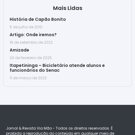
Mais Lidas
História de Capão Bonito
5 de julho de 2010
Artigo: Onde iremos?
16 de setembro de 2022
Amizade
24 de fevereiro de 2025
Itapetininga – Bicicletário atende alunos e
funcionários do Senac
11 de março de 2022
Jornal & Revista Via Mão - Todos os direitos reservados. É
proibida a reprodução do conteúdo em qualquer meio de