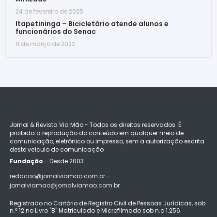
24 de fevereiro de 2025
Itapetininga – Bicicletário atende alunos e
funcionários do Senac
11 de março de 2022
Jornal & Revista Via Mão - Todos os direitos reservados. É
proibida a reprodução do conteúdo em qualquer meio de
comunicação, eletrônico ou impresso, sem a autorização escrita
deste veículo de comunicação
Fundação
- Desde 2003
redacao@jornalviamao.com.br -
jornalviamao@jornalviamao.com.br
Registrado no Cartório de Registro Civil de Pessoas Jurídicas, sob
n.º 12 no Livro "B" Matriculado e Microfilmado sob n.o 1.256.