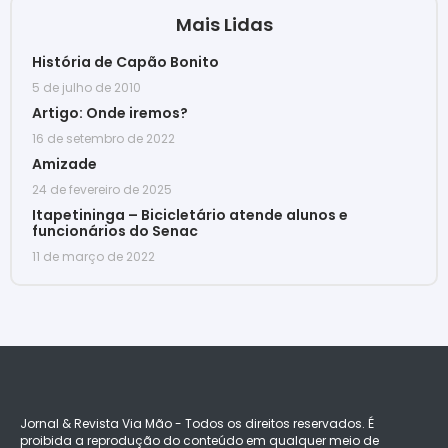
Mais Lidas
História de Capão Bonito
5 de julho de 2010
Artigo: Onde iremos?
16 de setembro de 2022
Amizade
24 de fevereiro de 2025
Itapetininga – Bicicletário atende alunos e
funcionários do Senac
11 de março de 2022
Jornal & Revista Via Mão - Todos os direitos reservados. É
proibida a reprodução do conteúdo em qualquer meio de