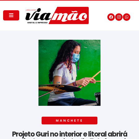
MANCHETE
Projeto Guri no interior e litoral abrirá