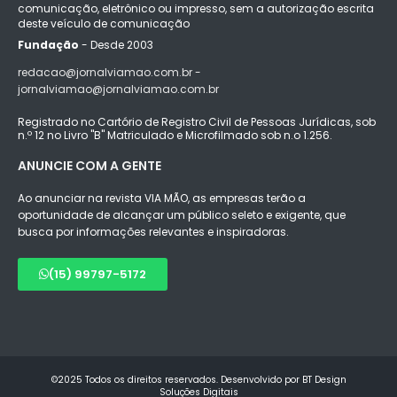
comunicação, eletrônico ou impresso, sem a autorização escrita
deste veículo de comunicação
Fundação
- Desde 2003
redacao@jornalviamao.com.br -
jornalviamao@jornalviamao.com.br
Registrado no Cartório de Registro Civil de Pessoas Jurídicas, sob
n.º 12 no Livro "B" Matriculado e Microfilmado sob n.o 1.256.
ANUNCIE COM A GENTE
Ao anunciar na revista VIA MÃO, as empresas terão a
oportunidade de alcançar um público seleto e exigente, que
busca por informações relevantes e inspiradoras.
(15) 99797-5172
©2025 Todos os direitos reservados. Desenvolvido por BT Design
Soluções Digitais