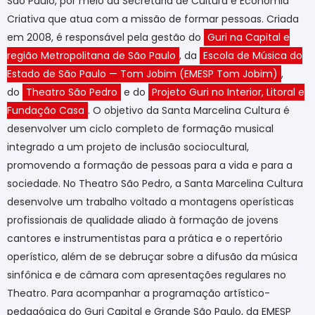
São Paulo, por meio da Secretaria de Cultura e Economia
Criativa que atua com a missão de formar pessoas. Criada
em 2008, é responsável pela gestão do
Guri na Capital e
região Metropolitana de São Paulo
, da
Escola de Música do
Estado de São Paulo — Tom Jobim (EMESP Tom Jobim)
,
do
Theatro São Pedro
e do
Projeto Guri no Interior, Litoral e
Fundação Casa
. O objetivo da Santa Marcelina Cultura é
desenvolver um ciclo completo de formação musical
integrado a um projeto de inclusão sociocultural,
promovendo a formação de pessoas para a vida e para a
sociedade. No Theatro São Pedro, a Santa Marcelina Cultura
desenvolve um trabalho voltado a montagens operísticas
profissionais de qualidade aliado à formação de jovens
cantores e instrumentistas para a prática e o repertório
operístico, além de se debruçar sobre a difusão da música
sinfônica e de câmara com apresentações regulares no
Theatro. Para acompanhar a programação artístico-
pedagógica do Guri Capital e Grande São Paulo, da EMESP