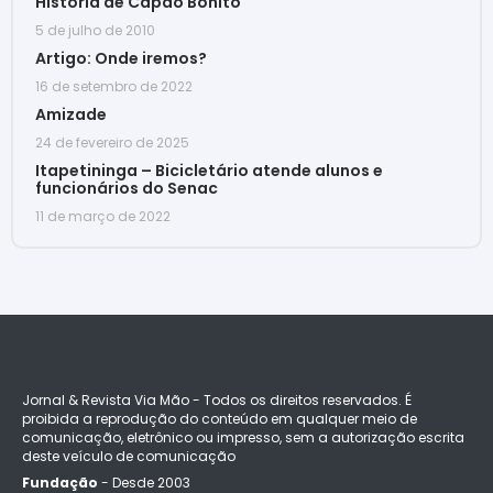
História de Capão Bonito
5 de julho de 2010
Artigo: Onde iremos?
16 de setembro de 2022
Amizade
24 de fevereiro de 2025
Itapetininga – Bicicletário atende alunos e
funcionários do Senac
11 de março de 2022
Jornal & Revista Via Mão - Todos os direitos reservados. É
proibida a reprodução do conteúdo em qualquer meio de
comunicação, eletrônico ou impresso, sem a autorização escrita
deste veículo de comunicação
Fundação
- Desde 2003