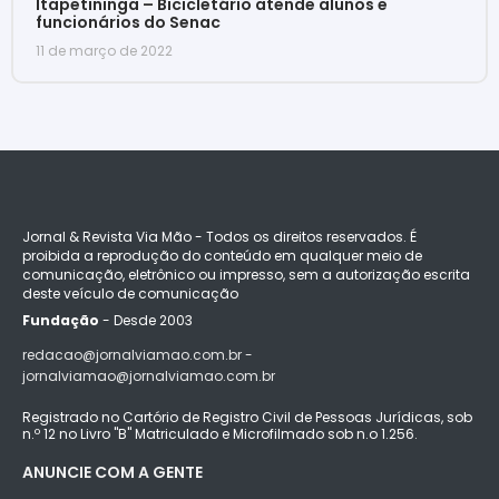
Itapetininga – Bicicletário atende alunos e
funcionários do Senac
11 de março de 2022
Jornal & Revista Via Mão - Todos os direitos reservados. É
proibida a reprodução do conteúdo em qualquer meio de
comunicação, eletrônico ou impresso, sem a autorização escrita
deste veículo de comunicação
Fundação
- Desde 2003
redacao@jornalviamao.com.br -
jornalviamao@jornalviamao.com.br
Registrado no Cartório de Registro Civil de Pessoas Jurídicas, sob
n.º 12 no Livro "B" Matriculado e Microfilmado sob n.o 1.256.
ANUNCIE COM A GENTE