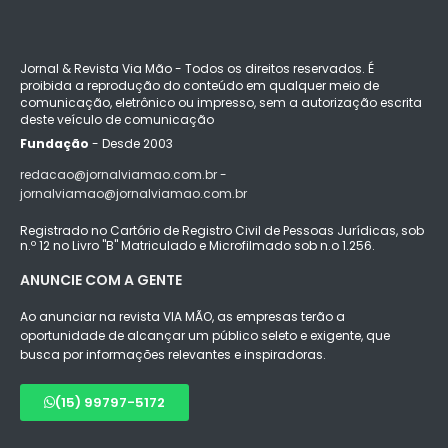
Jornal & Revista Via Mão - Todos os direitos reservados. É
proibida a reprodução do conteúdo em qualquer meio de
comunicação, eletrônico ou impresso, sem a autorização escrita
deste veículo de comunicação
Fundação
- Desde 2003
redacao@jornalviamao.com.br -
jornalviamao@jornalviamao.com.br
Registrado no Cartório de Registro Civil de Pessoas Jurídicas, sob
n.º 12 no Livro "B" Matriculado e Microfilmado sob n.o 1.256.
ANUNCIE COM A GENTE
Ao anunciar na revista VIA MÃO, as empresas terão a
oportunidade de alcançar um público seleto e exigente, que
busca por informações relevantes e inspiradoras.
(15) 99797-5172