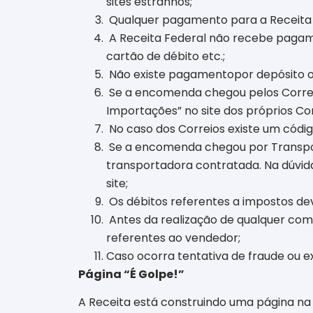
sites estranhos;
Qualquer pagamento para a Receita 
A Receita Federal
não recebe pagam
cartão de débito etc.;
Não existe pagamento
por depósito 
Se a encomenda chegou pelos Correi
Importações” no site dos próprios Cor
No caso dos Correios existe um códi
Se a encomenda chegou por Transport
transportadora contratada. Na dúvida,
site;
Os débitos referentes a impostos d
Antes da realização de qualquer compr
referentes ao vendedor;
Caso ocorra tentativa de fraude ou ex
Página “É Golpe!”
A Receita está construindo uma página na