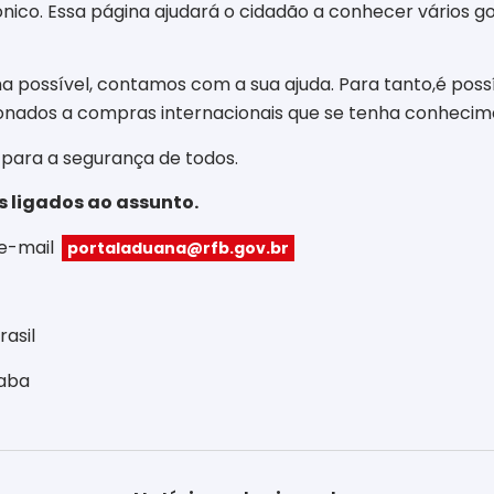
ônico. Essa página ajudará o cidadão a conhecer vários g
a possível, contamos com a sua ajuda. Para tanto,é possí
ionados a compras internacionais que se tenha conhecime
 para a segurança de todos.
 ligados ao assunto.
 e-mail
portaladuana@rfb.gov.br
rasil
caba