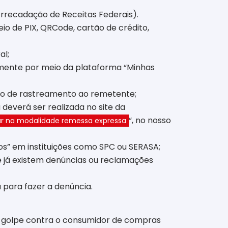
recadação de Receitas Federais).
o de PIX, QRCode, cartão de crédito,
al;
mente por meio da plataforma “Minhas
igo de rastreamento ao remetente;
everá ser realizada no site da
“, no nosso
ar na modalidade remessa expressa
os” em instituições como SPC ou SERASA;
e já existem denúncias ou reclamações
a para fazer a denúncia.
de golpe contra o consumidor de compras