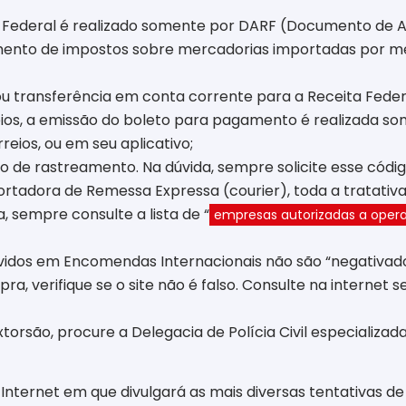
Federal é realizado
somente por DARF
(Documento de Ar
ento de impostos
sobre mercadorias importadas por mei
ou transferência em conta corrente para a Receita Feder
os, a emissão do boleto para pagamento é realizada so
reios, ou em seu aplicativo;
go de rastreamento. Na dúvida, sempre solicite esse cód
adora de Remessa Expressa (courier), toda a tratativa d
 sempre consulte a lista de “
empresas autorizadas a oper
evidos em Encomendas Internacionais
não são “negativad
a, verifique se o site não é falso.
Consulte na internet s
torsão, procure a Delegacia de Polícia Civil especializad
 Internet em que divulgará as mais diversas tentativas 