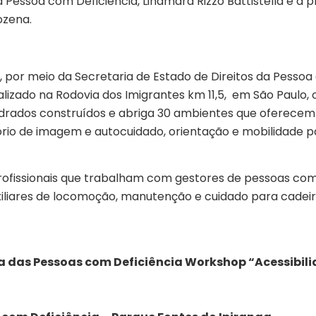
a Pessoa com Deficiência, Linamara Rizzo Battistella e a
ozena.
por meio da Secretaria de Estado de Direitos da Pessoa 
calizado na Rodovia dos Imigrantes km 11,5, em São Paul
rados construídos e abriga 30 ambientes que oferecem o
tório de imagem e autocuidado, orientação e mobilidade pa
rofissionais que trabalham com gestores de pessoas com 
uxiliares de locomoção, manutenção e cuidado para cade
ea das Pessoas com Deficiência Workshop “
Acessibil