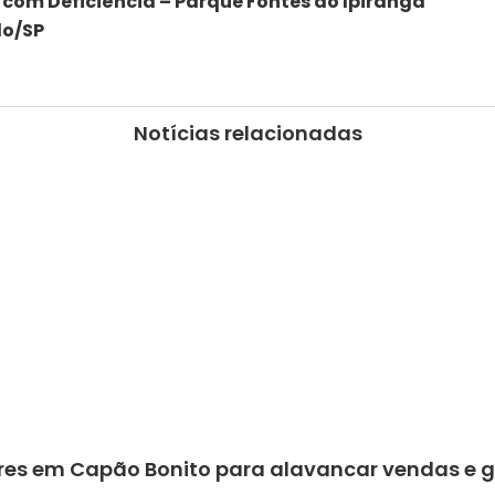
 com Deficiência – Parque Fontes do Ipiranga
lo/SP
Notícias relacionadas
es em Capão Bonito para alavancar vendas e g