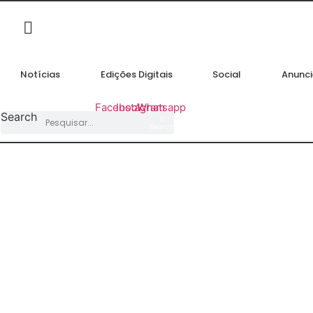
Ir
para
o
conteúdo
Notícias
Edições Digitais
Social
Anunci
Facebook
Instagram
Whatsapp
Search
Search