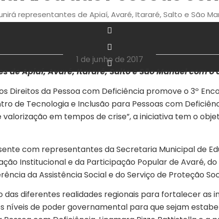
nirá representantes de Apiaí, Avaré, Itararé, Salto e São Ma
‎ ‎ ‎ ‎ ‎ ‎ ‎ ‎ ‎ ‎ ‎ ‎ ‎ ‎ ‎ ‎ ‎ ‎ ‎ ‎ ‎ ‎ ‎ ‎ ‎ ‎ ‎ ‎ ‎ ‎ ‎
1 de junho de 2017
s de Apiaí, Avaré, Itararé, Salto e São Manuel com o o
o dos Direitos da Pessoa com Deficiência promove o 3º En
tro de Tecnologia e Inclusão para Pessoas com Deficiênci
valorização em tempos de crise”, a iniciativa tem o objeti
resente com representantes da Secretaria Municipal de E
lação Institucional e da Participação Popular de Avaré, do
rência da Assistência Social e do Serviço de Proteção Soc
das diferentes realidades regionais para fortalecer as 
ntes níveis de poder governamental para que sejam estabe