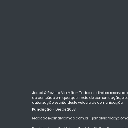
Jornal & Revista Via Mão - Todos os direitos reservado
do conteúdo em qualquer meio de comunicação, eletr
autorização escrita deste veículo de comunicação
Fundação
- Desde 2003
redacao@jornalviamao.com.br - jornalviamao@jorn