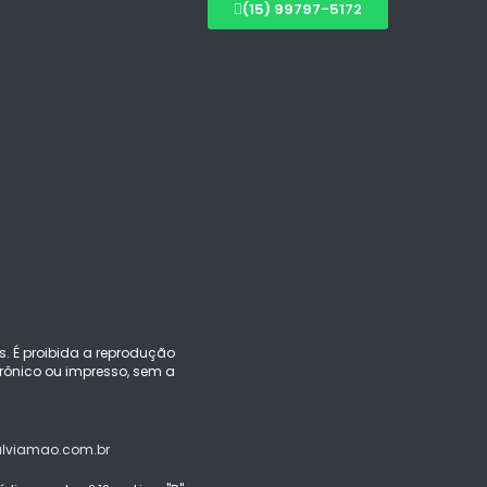
(15) 99797-5172
s. É proibida a reprodução
ônico ou impresso, sem a
alviamao.com.br