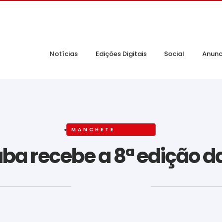
Notícias
Edições Digitais
Social
Anunc
MANCHETE
ba recebe a 8ª edição da
‎ ‎ ‎ ‎ ‎ ‎ ‎ ‎ ‎ ‎ ‎ ‎ ‎ ‎ ‎ ‎ ‎ ‎ ‎ ‎ ‎ ‎ ‎ ‎ ‎ ‎ ‎ ‎ ‎ ‎ ‎