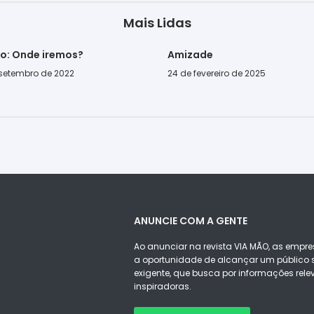
Mais Lidas
go: Onde iremos?
Amizade
 setembro de 2022
24 de fevereiro de 2025
ANUNCIE COM A GENTE
Ao anunciar na revista VIA MÃO, as empre
a oportunidade de alcançar um público s
exigente, que busca por informações rele
inspiradoras.