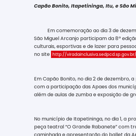
Capão Bonito, Itapetininga, Itu, e São
Em comemoração ao dia 3 de dezembro,
São Miguel Arcanjo participam da 8ª edição
culturais, esportivas e de lazer para pes
no site
http://viradainclusiva.sedpcd.sp.gov.br
Em Capão Bonito, no dia 2 de dezembro, a p
com a participação das Apaes dos município
além de aulas de zumba e exposição de graf
No município de Itapetininga, no dia 1, a 
peça teatral “O Grande Rabanete” com tradu
caminhada e apresentação do ballet da Apa