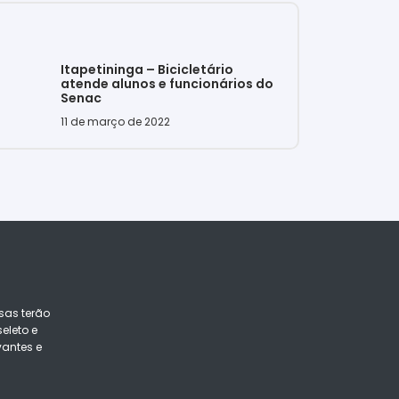
Itapetininga – Bicicletário
atende alunos e funcionários do
Senac
11 de março de 2022
sas terão
eleto e
vantes e