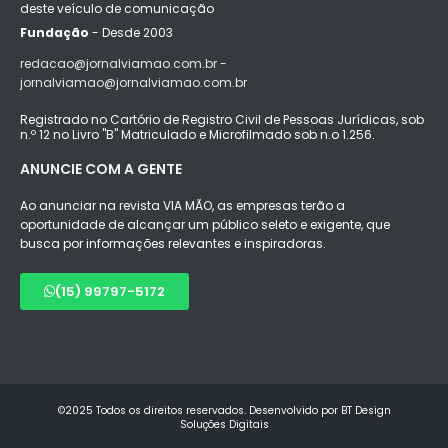
deste veículo de comunicação
Fundação
- Desde 2003
redacao@jornalviamao.com.br -
jornalviamao@jornalviamao.com.br
Registrado no Cartório de Registro Civil de Pessoas Jurídicas, sob
n.º 12 no Livro "B" Matriculado e Microfilmado sob n.o 1.256.
ANUNCIE COM A GENTE
Ao anunciar na revista VIA MÃO, as empresas terão a
oportunidade de alcançar um público seleto e exigente, que
busca por informações relevantes e inspiradoras.
(15) 99797-5172
©2025 Todos os direitos reservados. Desenvolvido por BT Design
Soluções Digitais