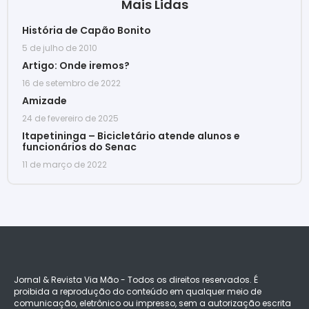
Mais Lidas
História de Capão Bonito
5 de julho de 2010
Artigo: Onde iremos?
16 de setembro de 2022
Amizade
24 de fevereiro de 2025
Itapetininga – Bicicletário atende alunos e
funcionários do Senac
11 de março de 2022
Jornal & Revista Via Mão - Todos os direitos reservados. É
proibida a reprodução do conteúdo em qualquer meio de
comunicação, eletrônico ou impresso, sem a autorização escrita