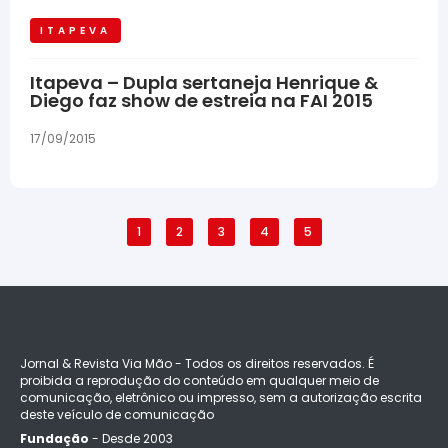
ITAPEVA
Itapeva – Dupla sertaneja Henrique &
Diego faz show de estreia na FAI 2015
17/09/2015
1
2
3
4
5
Jornal & Revista Via Mão - Todos os direitos reservados. É
proibida a reprodução do conteúdo em qualquer meio de
comunicação, eletrônico ou impresso, sem a autorização escrita
deste veículo de comunicação
Fundação
- Desde 2003