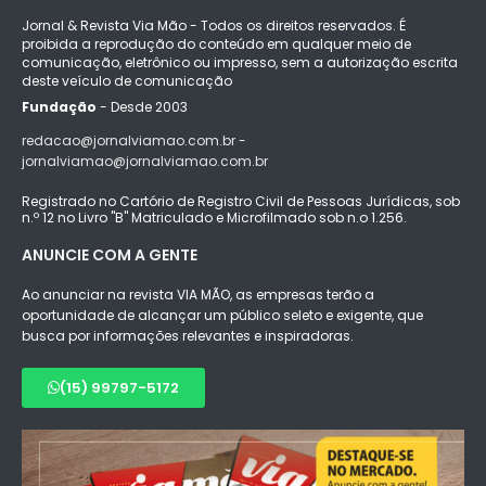
Jornal & Revista Via Mão - Todos os direitos reservados. É
proibida a reprodução do conteúdo em qualquer meio de
comunicação, eletrônico ou impresso, sem a autorização escrita
deste veículo de comunicação
Fundação
- Desde 2003
redacao@jornalviamao.com.br -
jornalviamao@jornalviamao.com.br
Registrado no Cartório de Registro Civil de Pessoas Jurídicas, sob
n.º 12 no Livro "B" Matriculado e Microfilmado sob n.o 1.256.
ANUNCIE COM A GENTE
Ao anunciar na revista VIA MÃO, as empresas terão a
oportunidade de alcançar um público seleto e exigente, que
busca por informações relevantes e inspiradoras.
(15) 99797-5172