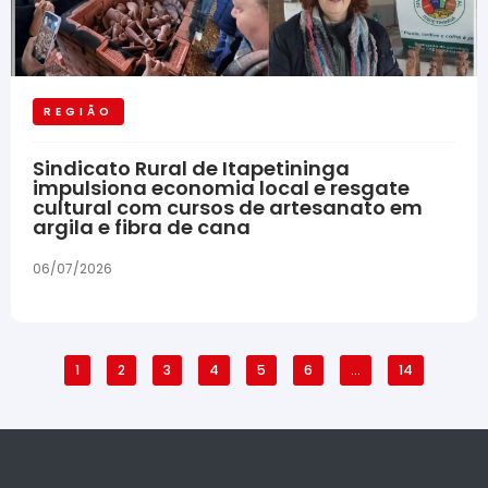
REGIÃO
Sindicato Rural de Itapetininga
impulsiona economia local e resgate
cultural com cursos de artesanato em
argila e fibra de cana
06/07/2026
1
2
3
4
5
6
…
14