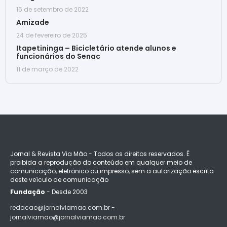
16 de setembro de 2022
Amizade
24 de fevereiro de 2025
Itapetininga – Bicicletário atende alunos e
funcionários do Senac
11 de março de 2022
Jornal & Revista Via Mão - Todos os direitos reservados. É
proibida a reprodução do conteúdo em qualquer meio de
comunicação, eletrônico ou impresso, sem a autorização escrita
deste veículo de comunicação
Fundação
- Desde 2003
redacao@jornalviamao.com.br -
jornalviamao@jornalviamao.com.br