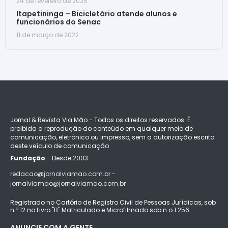
24 de fevereiro de 2025
Itapetininga – Bicicletário atende alunos e
funcionários do Senac
11 de março de 2022
Jornal & Revista Via Mão - Todos os direitos reservados. É
proibida a reprodução do conteúdo em qualquer meio de
comunicação, eletrônico ou impresso, sem a autorização escrita
deste veículo de comunicação
Fundação
- Desde 2003
redacao@jornalviamao.com.br -
jornalviamao@jornalviamao.com.br
Registrado no Cartório de Registro Civil de Pessoas Jurídicas, sob
n.º 12 no Livro "B" Matriculado e Microfilmado sob n.o 1.256.
ANUNCIE COM A GENTE