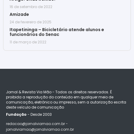
16 de setembro de 2022
Amizade
24 de fevereiro de 2025
Itapetininga – Bicicletário atende alunos e
funcionários do Senac
11 de março de 2022
Jornal & Revista Via Mão - Todos os direitos reservados. É
proibida a reprodução do conteúdo em qualquer meio de
comunicação, eletrônico ou impresso, sem a autorização escrita
deste veículo de comunicação
Fundação
- Desde 2003
redacao@jornalviamao.com.br -
jornalviamao@jornalviamao.com.br