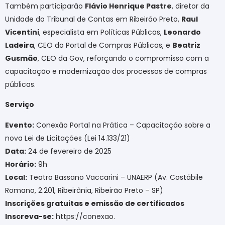
Também participarão
Flávio Henrique Pastre
, diretor da
Unidade do Tribunal de Contas em Ribeirão Preto,
Raul
Vicentini
, especialista em Políticas Públicas,
Leonardo
Ladeira
, CEO do Portal de Compras Públicas, e
Beatriz
Gusmão
, CEO da Gov, reforçando o compromisso com a
capacitação e modernização dos processos de compras
públicas.
Serviço
Evento:
Conexão Portal na Prática – Capacitação sobre a
nova Lei de Licitações (Lei 14.133/21)
Data:
24 de fevereiro de 2025
Horário:
9h
Local:
Teatro Bassano Vaccarini – UNAERP (Av. Costábile
Romano, 2.201, Ribeirânia, Ribeirão Preto – SP)
Inscrições gratuitas e emissão de certificados
Inscreva-se:
https://conexao.