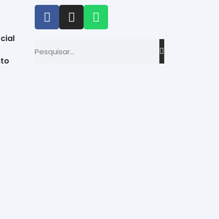
cial
to