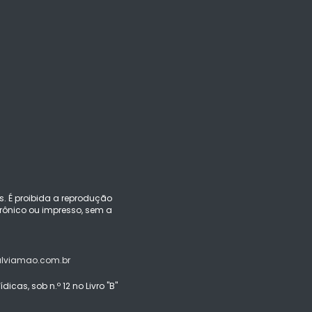
s. É proibida a reprodução
ônico ou impresso, sem a
alviamao.com.br
icas, sob n.º 12 no Livro "B"