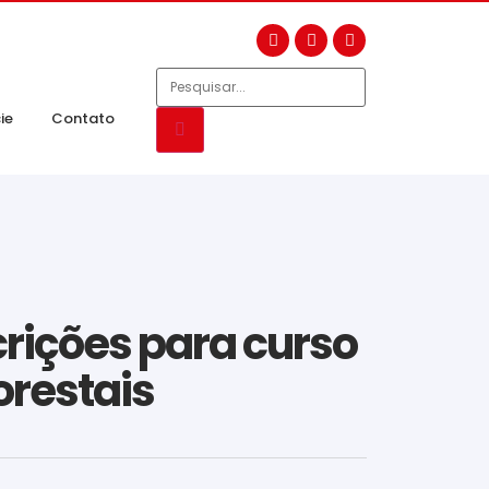
ie
Contato
crições para curso
orestais