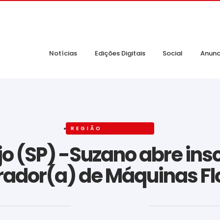
Notícias
Edições Digitais
Social
Anunc
REGIÃO
o (SP) -Suzano abre ins
ador(a) de Máquinas Fl
‎ ‎ ‎ ‎ ‎ ‎ ‎ ‎ ‎ ‎ ‎ ‎ ‎ ‎ ‎ ‎ ‎ ‎ ‎ ‎ ‎ ‎ ‎ ‎ ‎ ‎ ‎ ‎ ‎ ‎ ‎