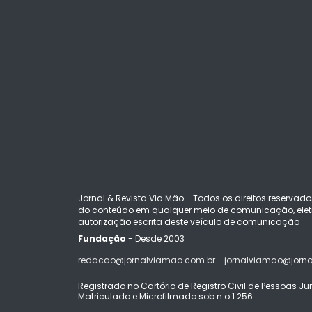
Jornal & Revista Via Mão - Todos os direitos reservado
do conteúdo em qualquer meio de comunicação, eletr
autorização escrita deste veículo de comunicação
Fundação
- Desde 2003
redacao@jornalviamao.com.br - jornalviamao@jorn
Registrado no Cartório de Registro Civil de Pessoas Juríd
Matriculado e Microfilmado sob n.o 1.256.