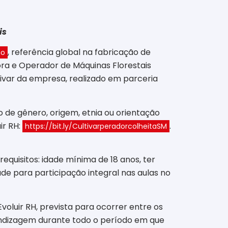
is
, referência global na fabricação de
no
dora e Operador de Máquinas Florestais
ivar da empresa, realizado em parceria
ão de gênero, origem, etnia ou orientação
ir RH:
.
https://bit.ly/CultivarperadorcolheitaSM
equisitos: idade mínima de 18 anos, ter
de para participação integral nas aulas no
voluir RH, prevista para ocorrer entre os
ndizagem durante todo o período em que