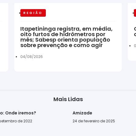
REGIÃO
Itapetininga registra, em média,
oito furtos de hidrômetros por
mês; Sabesp orienta população
sobre prevenção e como agir
04/08/2026
Mais Lidas
go: Onde iremos?
Amizade
 setembro de 2022
24 de fevereiro de 2025