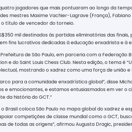
s quatro jogadores que mais pontuaram ao longo da tempo
ndes mestres Maxime Vachier-Lagrave (França), Fabiano 
o título de vencedor do torneio.
S$350 mil destinados às partidas eliminatórias das finais
 sem fins lucrativos dedicadas à educação enxadrista e à
Prefeitura de São Paulo, em parceria com a Federação B
n e do Saint Louis Chess Club. Nesta edição, o tema é “U
electual, mostrando o xadrez como uma força de união e b
arco para a comunidade enxadrística global”, disse Micha
os e emocionantes, e estamos entusiasmados em ver o circ
 da história do GCT.”
ra o Brasil coloca São Paulo no mapa global do xadrez e
 apoiar competições de classe mundial como o GCT, busc
oas de todas as origens”, afirmou Augusta Dragic, presid