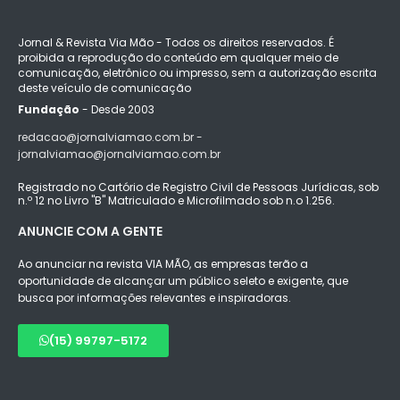
Jornal & Revista Via Mão - Todos os direitos reservados. É
proibida a reprodução do conteúdo em qualquer meio de
comunicação, eletrônico ou impresso, sem a autorização escrita
deste veículo de comunicação
Fundação
- Desde 2003
redacao@jornalviamao.com.br -
jornalviamao@jornalviamao.com.br
Registrado no Cartório de Registro Civil de Pessoas Jurídicas, sob
n.º 12 no Livro "B" Matriculado e Microfilmado sob n.o 1.256.
ANUNCIE COM A GENTE
Ao anunciar na revista VIA MÃO, as empresas terão a
oportunidade de alcançar um público seleto e exigente, que
busca por informações relevantes e inspiradoras.
(15) 99797-5172