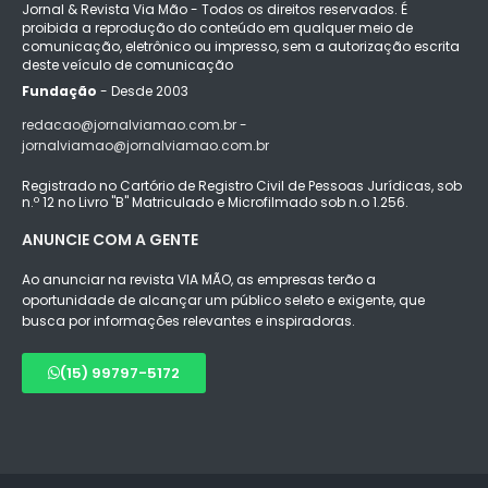
Jornal & Revista Via Mão - Todos os direitos reservados. É
proibida a reprodução do conteúdo em qualquer meio de
comunicação, eletrônico ou impresso, sem a autorização escrita
deste veículo de comunicação
Fundação
- Desde 2003
redacao@jornalviamao.com.br -
jornalviamao@jornalviamao.com.br
Registrado no Cartório de Registro Civil de Pessoas Jurídicas, sob
n.º 12 no Livro "B" Matriculado e Microfilmado sob n.o 1.256.
ANUNCIE COM A GENTE
Ao anunciar na revista VIA MÃO, as empresas terão a
oportunidade de alcançar um público seleto e exigente, que
busca por informações relevantes e inspiradoras.
(15) 99797-5172