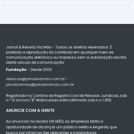
Jornal & Revista Via Mão - Todos os direitos reservados. É
proibida a reprodução do conteúdo em qualquer meio de
comunicação, eletrônico ou impresso, sem a autorização escrita
deste veículo de comunicação
Fundação
- Desde 2003
redacao@jornalviamao.com.br -
jornalviamao@jornalviamao.com.br
Registrado no Cartório de Registro Civil de Pessoas Jurídicas, sob
n.º 12 no Livro "B" Matriculado e Microfilmado sob n.o 1.256.
ANUNCIE COM A GENTE
Ao anunciar na revista VIA MÃO, as empresas terão a
oportunidade de alcançar um público seleto e exigente, que
busca por informações relevantes e inspiradoras.