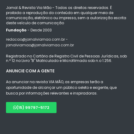
Jornal & Revista Via Mão - Todos os direitos reservados. É
proibida a reprodução do conteúdo em qualquer meio de
comunicação, eletrônico ou impresso, sem a autorização escrita
deste veículo de comunicação
Fundação
- Desde 2003
redacao@jornalviamao.com.br -
jornalviamao@jornalviamao.com.br
Registrado no Cartório de Registro Civil de Pessoas Jurídicas, sob
n.º 12 no Livro "B" Matriculado e Microfilmado sob n.o 1.256.
ANUNCIE COM A GENTE
Ao anunciar na revista VIA MÃO, as empresas terão a
oportunidade de alcançar um público seleto e exigente, que
busca por informações relevantes e inspiradoras.
(15) 99797-5172