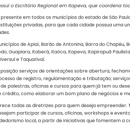
ssui o Escritório Regional em Itapeva, que coordena t
resente em todos os municípios do estado de São Paulo.
instituições privadas, para que cada cidade possua uma 
ades.
nicípios de Apiaí, Barão de Antonina, Barra do Chapéu, B
, Guapiara, Itaberá, Itaóca, Itapeva, Itapirapuã Paulista
iversul e Taquarivaí.
sposição serviços de orientações sobre abertura, fech
processo de registro, regulamentação e tributação; serv
 de palestras, oficinas e cursos para quem já tem ou d
 crédito, como elaborar um bom plano de negócios e me
rece todas as diretrizes para quem deseja empreender. 
ejam participar de cursos, oficinas, workshops e evento
dorismo local, a partir de iniciativas que fomentem a 