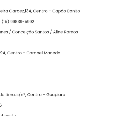
ira Garcez,134, Centro – Capão Bonito
e (15) 99839-5992
nes / Conceição Santos / Aline Ramos
594, Centro – Coronel Macedo
e Lima, s/nº, Centro – Guapiara
8
Schwartz