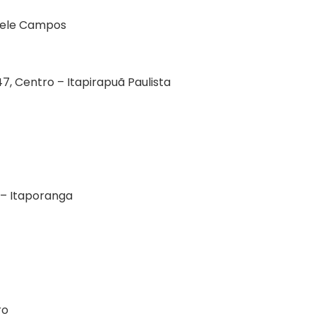
ciele Campos
47, Centro – Itapirapuã Paulista
 – Itaporanga
ro