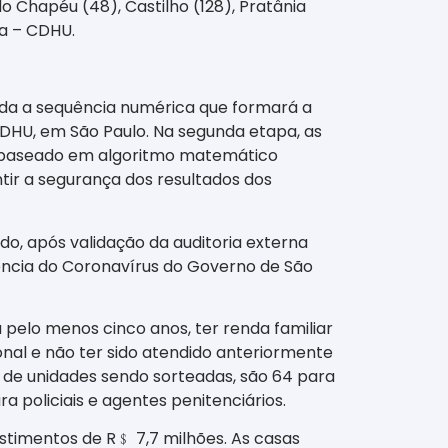
o Chapéu (48), Castilho (128), Pratânia
sa – CDHU.
eada a sequência numérica que formará a
CDHU, em São Paulo. Na segunda etapa, as
, baseado em algoritmo matemático
tir a segurança dos resultados dos
do, após validação da auditoria externa
gência do Coronavírus do Governo de São
 pelo menos cinco anos, ter renda familiar
ional e não ter sido atendido anteriormente
al de unidades sendo sorteadas, são 64 para
a policiais e agentes penitenciários.
stimentos de R
﹩
7,7 milhões. As casas