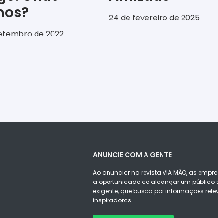
emos?
24 de fevereiro de 2025
setembro de 2022
ANUNCIE COM A GENTE
Ao anunciar na revista VIA MÃO, as empre
a oportunidade de alcançar um público s
exigente, que busca por informações rele
inspiradoras.