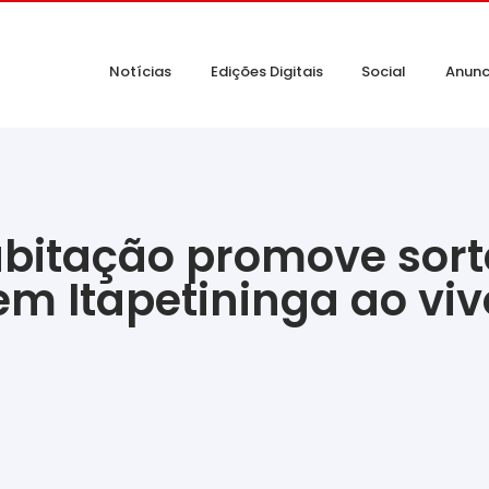
Notícias
Edições Digitais
Social
Anunc
bitação promove sortei
m Itapetininga ao vivo