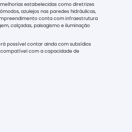
s melhorias estabelecidas como diretrizes
modos, azulejos nas paredes hidráulicas,
O empreendimento conta com infraestrutura
gem, calçadas, paisagismo e iluminação
erá possível contar ainda com subsídios
ará compatível com a capacidade de