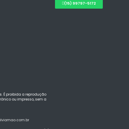
(15) 99797-5172
s. É proibida a reprodução
ônico ou impresso, sem a
alviamao.com.br