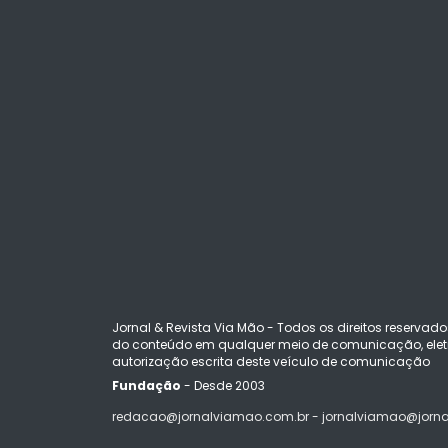
Jornal & Revista Via Mão - Todos os direitos reservado
do conteúdo em qualquer meio de comunicação, eletr
autorização escrita deste veículo de comunicação
Fundação
- Desde 2003
redacao@jornalviamao.com.br - jornalviamao@jorn