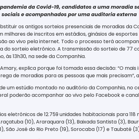
 pandemia da Covid-19, candidatos a uma moradia se
es sociais e acompanhados por uma auditoria externa
ubstituir os antigos sorteios presenciais de moradias d
milhares de inscritos em estádios, ginásios de esportes 
issão ao vivo pela internet. Todo o processo terá acom
ia do sorteio eletrônico. A transmissão do sorteio de 77
ho, às 13h30, na sede da Companhia.
o Amary, explica porque foi tomada essa decisão: “O mai
trega de moradias para as pessoas que mais precisam”, a
de um estúdio montado no auditório da Companhia, no ce
eral poderão acompanhar ao vivo pelo Facebook e canal
os eletrônicos de 12.759 unidades habitacionais para 118
Araçatuba (10), Araraquara (13), Baixada Santista (3), Bauru
3), São José do Rio Preto (19), Sorocaba (17) e Taubaté (3)