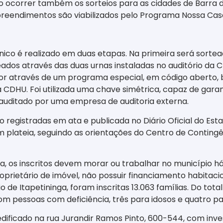
ão ocorrer também os sorteios para as cidades de Barra d
mpreendimentos são viabilizados pelo Programa Nossa Ca
rônico é realizado em duas etapas. Na primeira será sort
dos através das duas urnas instaladas no auditório da 
or através de um programa especial, em código aberto
 CDHU. Foi utilizada uma chave simétrica, capaz de garan
á auditado por uma empresa de auditoria externa.
 registradas em ata e publicada no Diário Oficial do Esta
em plateia, seguindo as orientações do Centro de Contin
a, os inscritos devem morar ou trabalhar no município há
roprietário de imóvel, não possuir financiamento habitac
o de Itapetininga, foram inscritas 13.063 famílias. Do tot
om pessoas com deficiência, três para idosos e quatro par
ificado na rua Jurandir Ramos Pinto, 600-544, com inve