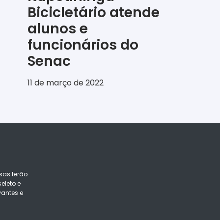
Bicicletário atende
alunos e
funcionários do
Senac
11 de março de 2022
sas terão
eleto e
vantes e