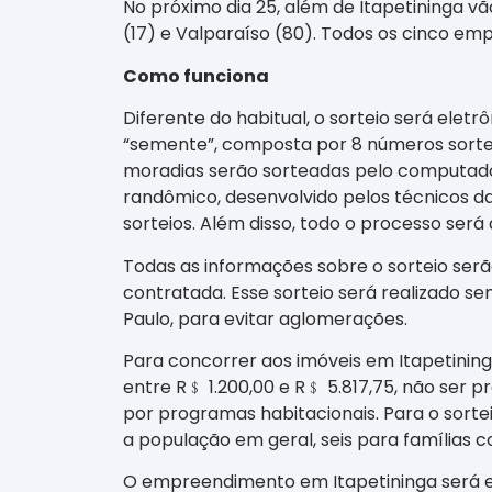
No próximo dia 25, além de Itapetininga v
(17) e Valparaíso (80). Todos os cinco e
Como funciona
Diferente do habitual, o sorteio será elet
“semente”, composta por 8 números sortea
moradias serão sorteadas pelo computad
randômico, desenvolvido pelos técnicos da
sorteios. Além disso, todo o processo ser
Todas as informações sobre o sorteio serão
contratada. Esse sorteio será realizado s
Paulo, para evitar aglomerações.
Para concorrer aos imóveis em Itapetining
entre R
﹩
1.200,00 e R
﹩
5.817,75, não ser p
por programas habitacionais. Para o sortei
a população em geral, seis para famílias c
O empreendimento em Itapetininga será ed