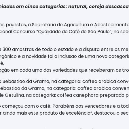
iados em cinco categorias: natural, cereja descasc
es paulistas, a Secretaria de Agricultura e Abastecimento
icional Concurso “Qualidade do Café de São Paulo”, na se
e 300 amostras de todo o estado e a disputa entre os me
rgânico e a novidade foi a inclusão de uma nova categor
é.
uação em cada uma das variedades que receberam os tro
ão Sebastião da Grama, na categoria: coffea arabica con
 Sebastião da Grama, na categoria: coffea arabica conve
 de Getulina, na categoria: coffea canephora preparado po
do começou com o café. Parabéns aos vencedores e a todo
ir ainda mais este produto de excelência”, destacou o se