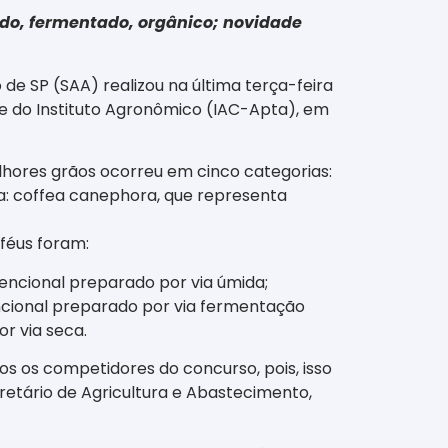
ado, fermentado, orgânico; novidade
 de SP (SAA) realizou na última terça-feira
de do Instituto Agronômico (IAC-Apta), em
lhores grãos ocorreu em cinco categorias:
ia: coffea canephora, que representa
féus foram:
vencional preparado por via úmida;
ncional preparado por via fermentação
r via seca.
s os competidores do concurso, pois, isso
cretário de Agricultura e Abastecimento,