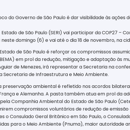
o do Governo de São Paulo é dar visibilidade às ações d
o Estado de São Paulo (SERI) vai participar da COP27 – C
este domingo (6) e vai até o dia 18 de novembro, na cida
 Estado de São Paulo é reforçar os compromissos assumi
ABEMA) em prol da redução, mitigação e adaptação às mu
es Aguiar de Menezes, irá representar a Secretaria na co
 Secretaria de Infraestrutura e Meio Ambiente.
preservação ambiental é refletido nos acordos bilater
 França e Alemanha. A pasta também atua em prol da ad
pela Companhia Ambiental do Estado de São Paulo (Cete
umirem compromissos voluntários de redução de emissão 
es o Consulado Geral Britânico em São Paulo, o Consulad
das para o Meio Ambiente (Pnuma), maior autoridade am