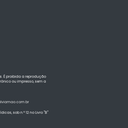
s. É proibida a reprodução
ônico ou impresso, sem a
alviamao.com.br
icas, sob n.º 12 no Livro "B"