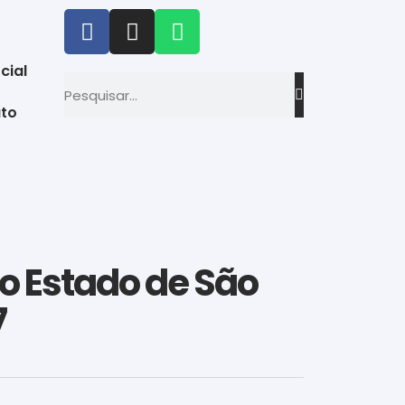
cial
to
do Estado de São
7