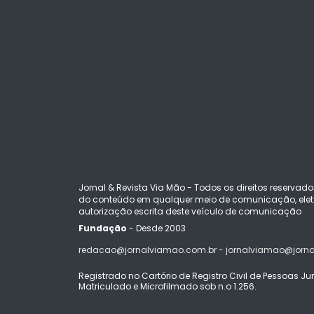
Jornal & Revista Via Mão - Todos os direitos reservado
do conteúdo em qualquer meio de comunicação, eletr
autorização escrita deste veículo de comunicação
Fundação
- Desde 2003
redacao@jornalviamao.com.br - jornalviamao@jorn
Registrado no Cartório de Registro Civil de Pessoas Juríd
Matriculado e Microfilmado sob n.o 1.256.