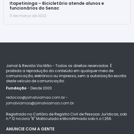
Itapetininga – Bicicletário atende alunos e
funcionários do Senac
11 de março de 2022
Jornal & Revista Via Mão - Todos os direitos reservados. É
proibida a reprodução do conteúdo em qualquer meio de
comunicação, eletrônico ou impresso, sem a autorização escrita
deste veículo de comunicação
Fundação
- Desde 2003
redacao@jornalviamao.com.br -
jornalviamao@jornalviamao.com.br
Registrado no Cartório de Registro Civil de Pessoas Jurídicas, sob
n.º 12 no Livro "B" Matriculado e Microfilmado sob n.o 1.256.
ANUNCIE COM A GENTE