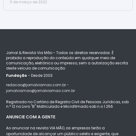
11 de março de 2022
Jornal & Revista Via Mão - Todos os direitos reservados. É
proibida a reprodução do conteúdo em qualquer meio de
comunicação, eletrônico ou impresso, sem a autorização escrita
deste veículo de comunicação
Fundação
- Desde 2003
redacao@jornalviamao.com.br -
jornalviamao@jornalviamao.com.br
Registrado no Cartório de Registro Civil de Pessoas Jurídicas, sob
n.º 12 no Livro "B" Matriculado e Microfilmado sob n.o 1.256.
ANUNCIE COM A GENTE
Ao anunciar na revista VIA MÃO, as empresas terão a
oportunidade de alcançar um público seleto e exigente, que