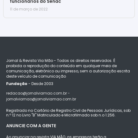
funcionários do Senac
11 de março de 2022
Jornal & Revista Via Mão - Todos os direitos reservados. É
proibida a reprodução do conteúdo em qualquer meio de
comunicação, eletrônico ou impresso, sem a autorização escrita
deste veículo de comunicação
Fundação
- Desde 2003
redacao@jornalviamao.com.br -
jornalviamao@jornalviamao.com.br
Registrado no Cartório de Registro Civil de Pessoas Jurídicas, sob
n.º 12 no Livro "B" Matriculado e Microfilmado sob n.o 1.256.
ANUNCIE COM A GENTE
Ao anunciar na revista VIA MÃO, as empresas terão a