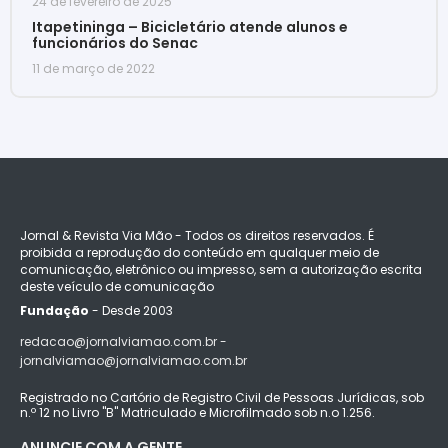
24 de fevereiro de 2025
Itapetininga – Bicicletário atende alunos e
funcionários do Senac
11 de março de 2022
Jornal & Revista Via Mão - Todos os direitos reservados. É
proibida a reprodução do conteúdo em qualquer meio de
comunicação, eletrônico ou impresso, sem a autorização escrita
deste veículo de comunicação
Fundação
- Desde 2003
redacao@jornalviamao.com.br -
jornalviamao@jornalviamao.com.br
Registrado no Cartório de Registro Civil de Pessoas Jurídicas, sob
n.º 12 no Livro "B" Matriculado e Microfilmado sob n.o 1.256.
ANUNCIE COM A GENTE