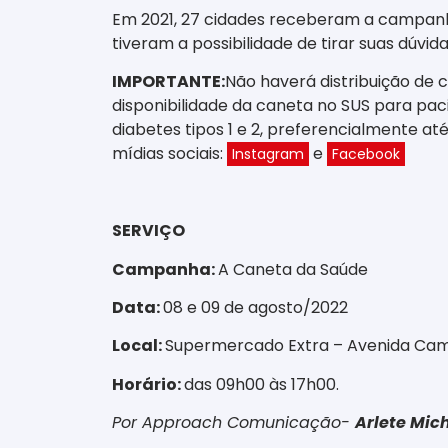
Em 2021, 27 cidades receberam a campanh
tiveram a possibilidade de tirar suas dúvi
IMPORTANTE:
Não haverá distribuição de 
disponibilidade da caneta no SUS para paci
diabetes tipos 1 e 2, preferencialmente at
mídias sociais:
e
Instagram
Facebook
SERVIÇO
Campanha:
A Caneta da Saúde
Data:
08 e 09 de agosto/2022
Local:
Supermercado Extra – Avenida Cam
Horário:
das 09h00 às 17h00
.
Por Approach Comunicação-
Arlete Mic