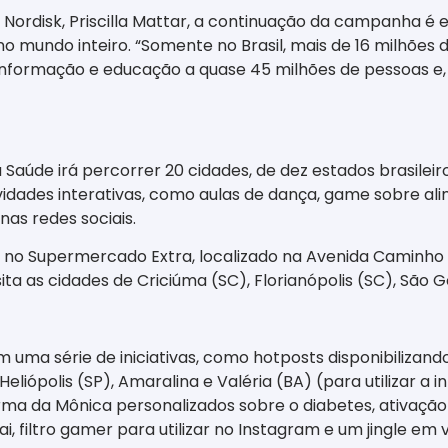
Nordisk, Priscilla Mattar, a continuação da campanha 
o mundo inteiro. “Somente no Brasil, mais de 16 milhõe
informação e educação a quase 45 milhões de pessoas e,
úde irá percorrer 20 cidades, de dez estados brasileir
ividades interativas, como aulas de dança, game sobre al
as redes sociais.
ará no Supermercado Extra, localizado na Avenida Caminh
ta as cidades de Criciúma (SC), Florianópolis (SC), São G
ma série de iniciativas, como hotposts disponibilizando
eliópolis (SP), Amaralina e Valéria (BA) (para utilizar a 
ma da Mônica personalizados sobre o diabetes, ativação 
, filtro gamer para utilizar no Instagram e um jingle em 