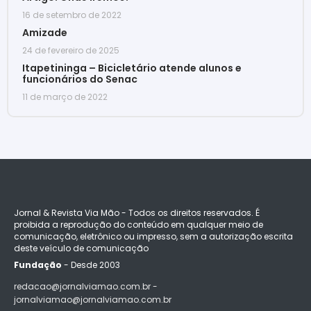
16 de setembro de 2022
Amizade
24 de fevereiro de 2025
Itapetininga – Bicicletário atende alunos e
funcionários do Senac
11 de março de 2022
Jornal & Revista Via Mão - Todos os direitos reservados. É
proibida a reprodução do conteúdo em qualquer meio de
comunicação, eletrônico ou impresso, sem a autorização escrita
deste veículo de comunicação
Fundação
- Desde 2003
redacao@jornalviamao.com.br -
jornalviamao@jornalviamao.com.br