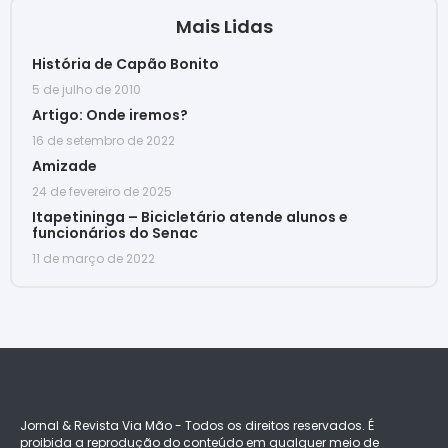
Mais Lidas
História de Capão Bonito
5 de julho de 2010
Artigo: Onde iremos?
16 de setembro de 2022
Amizade
24 de fevereiro de 2025
Itapetininga – Bicicletário atende alunos e
funcionários do Senac
11 de março de 2022
Jornal & Revista Via Mão - Todos os direitos reservados. É
proibida a reprodução do conteúdo em qualquer meio de