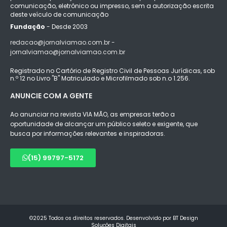
comunicação, eletrônico ou impresso, sem a autorização escrita
deste veículo de comunicação
Fundação
- Desde 2003
redacao@jornalviamao.com.br -
jornalviamao@jornalviamao.com.br
Registrado no Cartório de Registro Civil de Pessoas Jurídicas, sob
n.º 12 no Livro "B" Matriculado e Microfilmado sob n.o 1.256.
ANUNCIE COM A GENTE
Ao anunciar na revista VIA MÃO, as empresas terão a
oportunidade de alcançar um público seleto e exigente, que
busca por informações relevantes e inspiradoras.
(15) 99797-5172
©2025 Todos os direitos reservados. Desenvolvido por BT Design
Soluções Digitais