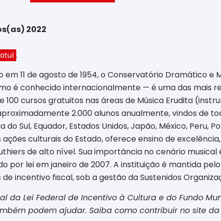
os(as) 2022
.
atuí
 em 11 de agosto de 1954, o Conservatório Dramático e M
omo é conhecido internacionalmente — é uma das mais re
 100 cursos gratuitos nas áreas de Música Erudita (instr
e aproximadamente 2.000 alunos anualmente, vindos de tod
 do Sul, Equador, Estados Unidos, Japão, México, Peru, Por
ções culturais do Estado, oferece ensino de excelência,
uthiers de alto nível. Sua importância no cenário musica
ado por lei em janeiro de 2007. A instituição é mantida pe
de incentivo fiscal, sob a gestão da Sustenidos Organizaç
al da Lei Federal de Incentivo à Cultura e do Fundo Mun
também podem ajudar. Saiba como contribuir no site d