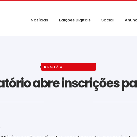
Notícias
Edições Digitais
Social
Anunc
REGIÃO
tório abre inscrições p
‎ ‎ ‎ ‎ ‎ ‎ ‎ ‎ ‎ ‎ ‎ ‎ ‎ ‎ ‎ ‎ ‎ ‎ ‎ ‎ ‎ ‎ ‎ ‎ ‎ ‎ ‎ ‎ ‎ ‎ ‎
í