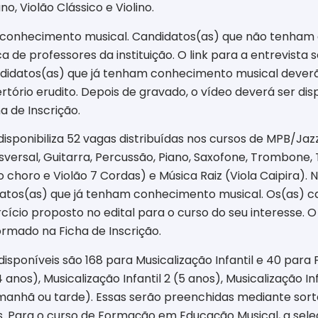
o, Violão Clássico e Violino.
 conhecimento musical. Candidatos(as) que não tenha
de professores da instituição. O link para a entrevista 
ndidatos(as) que já tenham conhecimento musical deve
tório erudito. Depois de gravado, o vídeo deverá ser dis
ha de Inscrição.
o disponibiliza 52 vagas distribuídas nos cursos de MPB/Ja
nsversal, Guitarra, Percussão, Piano, Saxofone, Trombone
choro e Violão 7 Cordas) e Música Raiz (Viola Caipira). N
tos(as) que já tenham conhecimento musical. Os(as) c
cio proposto no edital para o curso do seu interesse. O 
formado na Ficha de Inscrição.
 disponíveis são 168 para Musicalização Infantil e 40 pa
4 anos), Musicalização Infantil 2 (5 anos), Musicalização Inf
nhã ou tarde). Essas serão preenchidas mediante sorteio
s. Para o curso de Formação em Educação Musical, a seleç