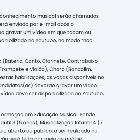
m conhecimento musical serão chamados
será enviado por e-mail após o
rão gravar um vídeo em que tocam ou
ponibilizado no Youtube, no modo “não
zz (Bateria, Canto, Clarinete, Contrabaixo
, Trompete e Violão), Choro (Bandolim,
estas habilitações, as vagas disponíveis no
andidatos(as) deverão gravar um vídeo
vídeo deve ser disponibilizado no Youtube,
ra Formação em Educação Musical. Sendo
antil 3 (6 anos), Musicalização Infantil 4 (7
 aberto ao público, a ser realizado no
ão será feita por meio de análise