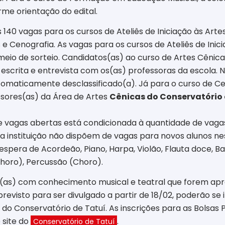
rme orientação do edital.
s 140 vagas para os cursos de Ateliês de Iniciação às Art
e Cenografia. As vagas para os cursos de Ateliês de Inic
meio de sorteio. Candidatos(as) ao curso de Artes Cênica
a escrita e entrevista com os(as) professoras da escola.
maticamente desclassificado(a). Já para o curso de Ceno
sores(as) da Área de Artes
Cênicas do Conservatório 
de vagas abertas está condicionada à quantidade de vaga
ela instituição não dispõem de vagas para novos alunos 
e espera de Acordeão, Piano, Harpa, Violão, Flauta doce,
Choro), Percussão (Choro).
(as) com conhecimento musical e teatral que forem apr
previsto para ser divulgado a partir de 18/02, poderão s
 do Conservatório de Tatuí. As inscrições para as Bolsas
 site do
.
Conservatório de Tatuí