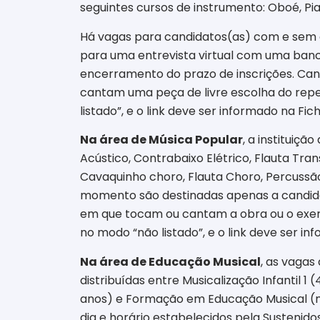
seguintes cursos de instrumento: Oboé, Pian
Há vagas para candidatos(as) com e sem
para uma entrevista virtual com uma banca 
encerramento do prazo de inscrições. Ca
cantam uma peça de livre escolha do reper
listado”, e o link deve ser informado na Fic
Na área de Música Popular
, a instituiçã
Acústico, Contrabaixo Elétrico, Flauta Tra
Cavaquinho choro, Flauta Choro, Percussão 
momento são destinadas apenas a candida
em que tocam ou cantam a obra ou o exercí
no modo “não listado”, e o link deve ser in
Na área de Educação Musical
, as vagas
distribuídas entre Musicalização Infantil 1 (
anos) e Formação em Educação Musical (ma
dia e horário estabelecidos pela Sustenido