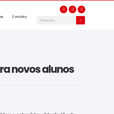
ie
Contato
ara novos alunos