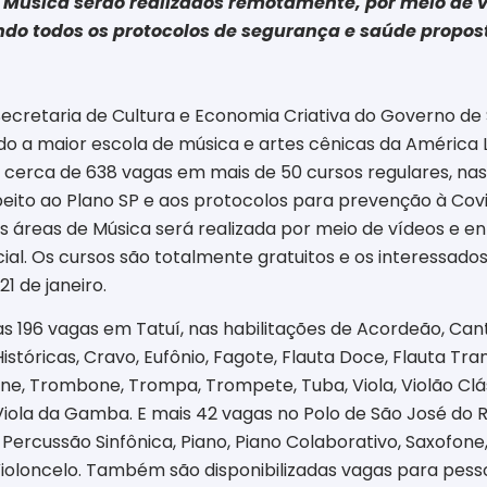
 Música serão realizados remotamente, por meio de víd
ando todos os protocolos de segurança e saúde propo
Secretaria de Cultura e Economia Criativa do Governo de 
do a maior escola de música e artes cênicas da América 
e cerca de 638 vagas em mais de 50 cursos regulares, nas
eito ao Plano SP e aos protocolos para prevenção à Covid
 áreas de Música será realizada por meio de vídeos e entr
ial. Os cursos são totalmente gratuitos e os interessado
21 de janeiro.
as 196 vagas em Tatuí, nas habilitações de Acordeão, Cant
tóricas, Cravo, Eufônio, Fagote, Flauta Doce, Flauta Tran
ne, Trombone, Trompa, Trompete, Tuba, Viola, Violão Cláss
iola da Gamba. E mais 42 vagas no Polo de São José do Ri
l, Percussão Sinfônica, Piano, Piano Colaborativo, Saxof
e Violoncelo. Também são disponibilizadas vagas para pes