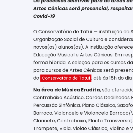
Os processos seletivos para as áreas de
Artes Cênicas será presencial, respeit
Covid-19
O Conservatório de Tatuí — instituição da 
Organização Social de Cultura e considera
novos(as) alunos(as). A instituição oferec
Educação Musical e Artes Cênicas. Em resp
forma híbrida. A seleção para os cursos das
para cursos de Artes Cênicas será presenc
do
, até às 18h do dia 
Conservatório de Tatuí
Na área de Música Erudita
, são oferecid
Contrabaixo Acústico, Cordas Dedilhadas His
Percussão Sinfônica, Piano Clássico, Saxofo
Barroca, Violoncelo e Violoncelo Barroco/V
Clarinete, Contrabaixo, Flauta Transversa
Trompete, Viola, Violão Clássico, Violino 