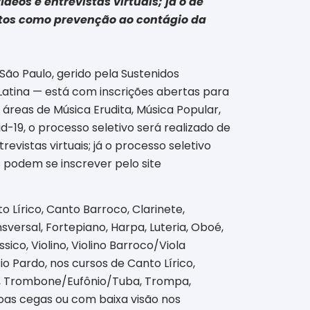
eos e entrevistas virtuais; já o de
stos como prevenção ao contágio da
São Paulo, gerido pela Sustenidos
Latina — está com inscrições abertas para
 áreas de Música Erudita, Música Popular,
-19, o processo seletivo será realizado de
evistas virtuais; já o processo seletivo
s podem se inscrever pelo site
o Lírico, Canto Barroco, Clarinete,
sversal, Fortepiano, Harpa, Luteria, Oboé,
ico, Violino, Violino Barroco/Viola
o Pardo, nos cursos de Canto Lírico,
one, Trombone/Eufônio/Tuba, Trompa,
soas cegas ou com baixa visão nos