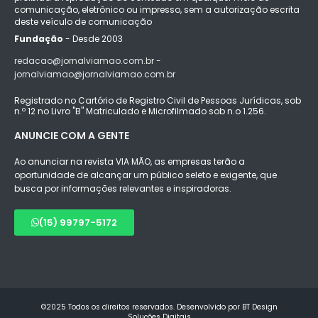
comunicação, eletrônico ou impresso, sem a autorização escrita
deste veículo de comunicação
Fundação
- Desde 2003
redacao@jornalviamao.com.br -
jornalviamao@jornalviamao.com.br
Registrado no Cartório de Registro Civil de Pessoas Jurídicas, sob
n.º 12 no Livro "B" Matriculado e Microfilmado sob n.o 1.256.
ANUNCIE COM A GENTE
Ao anunciar na revista VIA MÃO, as empresas terão a
oportunidade de alcançar um público seleto e exigente, que
busca por informações relevantes e inspiradoras.
(15) 99797-5172
©2025 Todos os direitos reservados. Desenvolvido por BT Design
Soluções Digitais