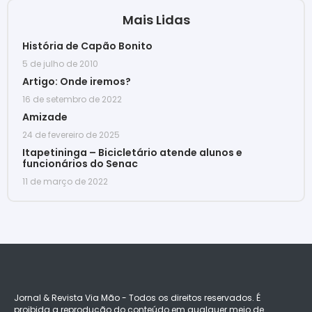
Mais Lidas
História de Capão Bonito
5 de julho de 2010
Artigo: Onde iremos?
16 de setembro de 2022
Amizade
24 de fevereiro de 2025
Itapetininga – Bicicletário atende alunos e
funcionários do Senac
11 de março de 2022
Jornal & Revista Via Mão - Todos os direitos reservados. É
proibida a reprodução do conteúdo em qualquer meio de