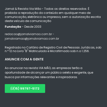
Jornal & Revista Via Mão - Todos os direitos reservados. É
proibida a reprodução do conteúdo em qualquer meio de
comunicação, eletrônico ou impresso, sem a autorização escrita
deste veículo de comunicação
Fundação
- Desde 2003
redacao@jornalviamao.com.br -
jornalviamao@jornalviamao.com.br
Registrado no Cartório de Registro Civil de Pessoas Jurídicas, sob
n.º 12 no Livro "B" Matriculado e Microfilmado sob n.o 1.256.
ANUNCIE COM A GENTE
Ao anunciar na revista VIA MÃO, as empresas terão a
oportunidade de alcançar um público seleto e exigente, que
busca por informações relevantes e inspiradoras.
(15) 99797-5172