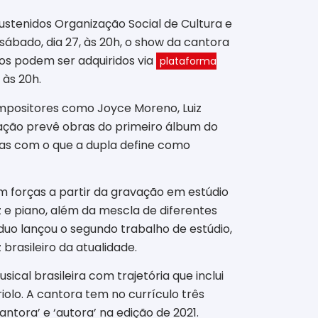
ustenidos Organização Social de Cultura e
ábado, dia 27, às 20h, o show da cantora
sos podem ser adquiridos via
plataforma
 às 20h.
ompositores como Joyce Moreno, Luiz
tação prevê obras do primeiro álbum do
iras com o que a dupla define como
 forças a partir da gravação em estúdio
z e piano, além da mescla de diferentes
o duo lançou o segundo trabalho de estúdio,
brasileiro da atualidade.
al brasileira com trajetória que inclui
olo. A cantora tem no currículo três
antora’ e ‘autora’ na edição de 2021.