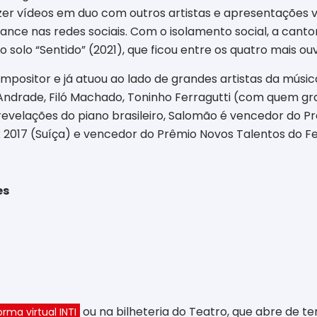
r vídeos em duo com outros artistas e apresentações vir
nce nas redes sociais. Com o isolamento social, a cant
co solo “Sentido” (2021), que ficou entre os quatro mais o
ompositor e já atuou ao lado de grandes artistas da músi
 Andrade, Filó Machado, Toninho Ferragutti (com quem gr
elações do piano brasileiro, Salomão é vencedor do Prê
 2017 (Suíça) e vencedor do Prêmio Novos Talentos do Fes
es
ou na bilheteria do Teatro, que abre de ter
orma virtual INTI