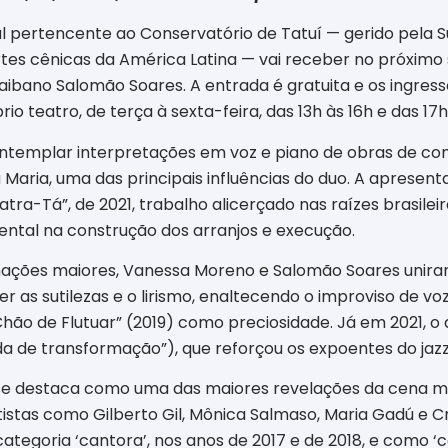
al pertencente ao Conservatório de Tatuí — gerido pela S
tes cênicas da América Latina — vai receber no próximo s
raibano Salomão Soares.
A entrada é gratuita e os ingres
o teatro, de terça à sexta-feira, das 13h às 16h e das 17h
ontemplar interpretações em voz e piano de obras de c
Maria, uma das principais influências do duo. A apresen
atra-Tá”, de 2021, trabalho alicerçado nas raízes brasile
ntal na construção dos arranjos e execução.
ações maiores, Vanessa Moreno e Salomão Soares uniram
r as sutilezas e o lirismo, enaltecendo o improviso de vo
 “Chão de Flutuar” (2019) como preciosidade. Já em 2021, 
ada de transformação”), que reforçou os expoentes do jazz 
 destaca como uma das maiores revelações da cena music
stas como Gilberto Gil, Mônica Salmaso, Maria Gadú e Cri
categoria ‘cantora’, nos anos de 2017 e de 2018, e como ‘c