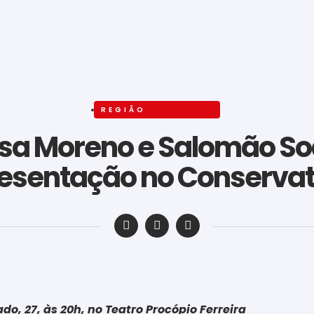
REGIÃO
sa Moreno e Salomão So
esentação no Conservat
‎ ‎ ‎ ‎ ‎ ‎ ‎ ‎ ‎ ‎ ‎ ‎ ‎ ‎ ‎ ‎ ‎ ‎ ‎ ‎ ‎ ‎ ‎ ‎ ‎ ‎ ‎ ‎ ‎ ‎ ‎
o, 27, às 20h, no Teatro Procópio Ferreira