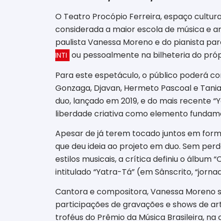
O Teatro Procópio Ferreira, espaço cultur
considerada a maior escola de música e ar
paulista Vanessa Moreno e do pianista pa
ou pessoalmente na bilheteria do própri
INTI
Para este espetáculo, o público poderá c
Gonzaga, Djavan, Hermeto Pascoal e Tania 
duo, lançado em 2019, e do mais recente “Y
liberdade criativa como elemento fundame
Apesar de já terem tocado juntos em form
que deu ideia ao projeto em duo. Sem perde
estilos musicais, a crítica definiu o álbum
intitulado “Yatra-Tá” (em Sânscrito, “jorn
Cantora e compositora, Vanessa Moreno se
participações de gravações e shows de arti
troféus do Prêmio da Música Brasileira, na 