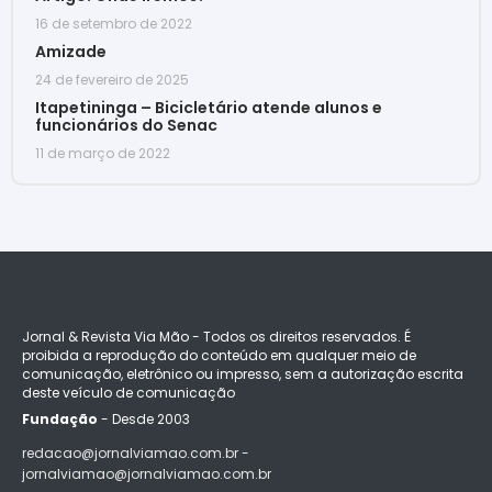
16 de setembro de 2022
Amizade
24 de fevereiro de 2025
Itapetininga – Bicicletário atende alunos e
funcionários do Senac
11 de março de 2022
Jornal & Revista Via Mão - Todos os direitos reservados. É
proibida a reprodução do conteúdo em qualquer meio de
comunicação, eletrônico ou impresso, sem a autorização escrita
deste veículo de comunicação
Fundação
- Desde 2003
redacao@jornalviamao.com.br -
jornalviamao@jornalviamao.com.br