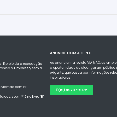
ANUNCIE COM A GENTE
Ao anunciar na revista VIA MÃO, as empre
s. É proibida a reprodução
a oportunidade de alcançar um público s
ônico ou impresso, sem a
exigente, que busca por informações rele
inspiradoras.
alviamao.com.br
(15) 99797-5172
icas, sob n.º 12 no Livro "B"