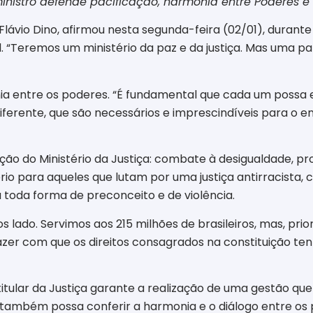
ministro defende pacificação, harmonia entre Poderes
 Flávio Dino, afirmou nesta segunda-feira (02/01), durant
l. “Teremos um ministério da paz e da justiça. Mas uma p
nia entre os poderes. “É fundamental que cada um poss
ferente, que são necessários e imprescindíveis para o 
ção do Ministério da Justiça: combate à desigualdade, pr
o para aqueles que lutam por uma justiça antirracista, c
toda forma de preconceito e de violência.
os lado. Servimos aos 215 milhões de brasileiros, mas, p
azer com que os direitos consagrados na constituição ten
itular da Justiça garante a realização de uma gestão que
que também possa conferir a harmonia e o diálogo entre o