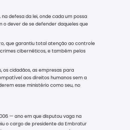
 na defesa da lei, onde cada um possa
m o dever de se defender daqueles que
o, que garantiu total atenção ao controle
s crimes cibernéticos, e também pelos
s, os cidadãos, as empresas para
ompatível aos direitos humanos sem a
derem esse ministério como seu, no
 a 2006 — ano em que disputou vaga na
iu o cargo de presidente da Embratur