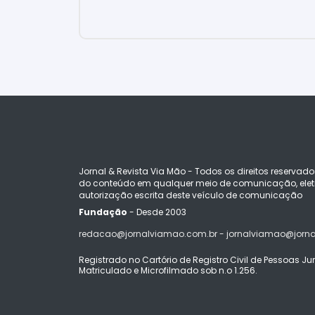
Jornal & Revista Via Mão - Todos os direitos reservado
do conteúdo em qualquer meio de comunicação, eletr
autorização escrita deste veículo de comunicação
Fundação
- Desde 2003
redacao@jornalviamao.com.br - jornalviamao@jorn
Registrado no Cartório de Registro Civil de Pessoas Juríd
Matriculado e Microfilmado sob n.o 1.256.