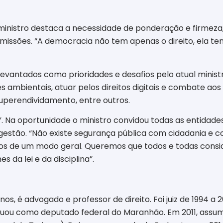
ministro destaca a necessidade de ponderação e firmeza,
issões. “A democracia não tem apenas o direito, ela te
vantados como prioridades e desafios pelo atual ministr
ambientais, atuar pelos direitos digitais e combate ao
uperendividamento, entre outros.
 Na oportunidade o ministro convidou todas as entidade
estão. “Não existe segurança pública com cidadania e c
icos de um modo geral. Queremos que todos e todas consi
 da lei e da disciplina”.
 anos, é advogado e professor de direito. Foi juiz de 1994
uou como deputado federal do Maranhão. Em 2011, assum