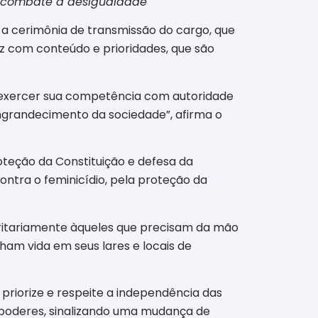
 e combate à desigualdade
e a cerimônia de transmissão do cargo, que
az com conteúdo e prioridades, que são
a exercer sua competência com autoridade
engrandecimento da sociedade”, afirma o
oteção da Constituição e defesa da
ontra o feminicídio, pela proteção da
rioritariamente àqueles que precisam da mão
ham vida em seus lares e locais de
 priorize e respeite a independência das
s poderes, sinalizando uma mudança de