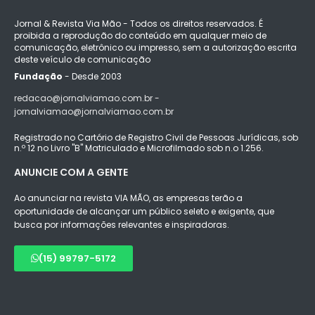
Jornal & Revista Via Mão - Todos os direitos reservados. É
proibida a reprodução do conteúdo em qualquer meio de
comunicação, eletrônico ou impresso, sem a autorização escrita
deste veículo de comunicação
Fundação
- Desde 2003
redacao@jornalviamao.com.br -
jornalviamao@jornalviamao.com.br
Registrado no Cartório de Registro Civil de Pessoas Jurídicas, sob
n.º 12 no Livro "B" Matriculado e Microfilmado sob n.o 1.256.
ANUNCIE COM A GENTE
Ao anunciar na revista VIA MÃO, as empresas terão a
oportunidade de alcançar um público seleto e exigente, que
busca por informações relevantes e inspiradoras.
(15) 99797-5172