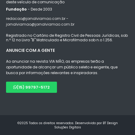
deste veículo de comunicação
Fundação
- Desde 2003
redacao@jornalviamao.com.br -
jornalviamao@jornalviamao.com.br
Registrado no Cartório de Registro Civil de Pessoas Jurídicas, sob
n.º 12 no Livro "B" Matriculado e Microfilmado sob n.o 1.256.
ANUNCIE COM A GENTE
Ao anunciar na revista VIA MÃO, as empresas terão a
oportunidade de alcançar um público seleto e exigente, que
busca por informações relevantes e inspiradoras.
(15) 99797-5172
©2025 Todos os direitos reservados. Desenvolvido por BT Design
Soluções Digitais