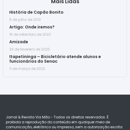
Mais Lidas
História de Capão Bonito
5 de julho de 2010
Artigo: Onde iremos?
16 de setembro de 2022
Amizade
24 de fevereiro de 2025
Itapetininga – Bicicletário atende alunos e
funcionários do Senac
11 de março de 2022
Jornal & Revista Via Mão - Todos os direitos reservados. É
proibida a reprodução do conteúdo em qualquer meio de
comunicação, eletrônico ou impresso, sem a autorização escrita