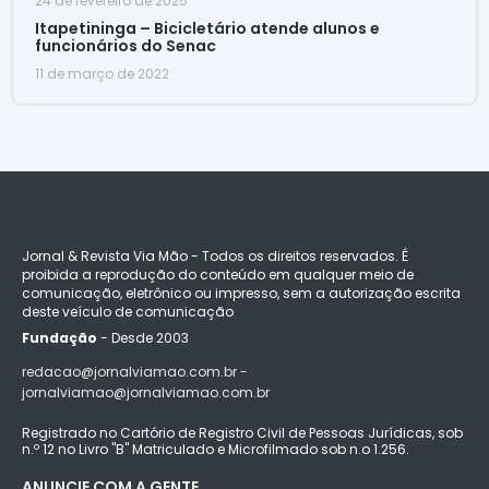
24 de fevereiro de 2025
Itapetininga – Bicicletário atende alunos e
funcionários do Senac
11 de março de 2022
Jornal & Revista Via Mão - Todos os direitos reservados. É
proibida a reprodução do conteúdo em qualquer meio de
comunicação, eletrônico ou impresso, sem a autorização escrita
deste veículo de comunicação
Fundação
- Desde 2003
redacao@jornalviamao.com.br -
jornalviamao@jornalviamao.com.br
Registrado no Cartório de Registro Civil de Pessoas Jurídicas, sob
n.º 12 no Livro "B" Matriculado e Microfilmado sob n.o 1.256.
ANUNCIE COM A GENTE